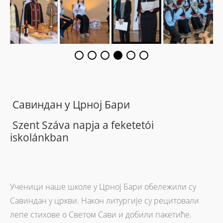
Савиндан у Црној Бари
Szent Száva napja a feketetói
iskolánkban
Ученици наше школе у Црној Бари обележили су
Савиндан у цркви. Након литургије су рецитовали
лепе стихове о Светом Сави и добили пакетиће.