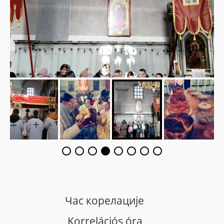
Час корелације
Korrelációs óra