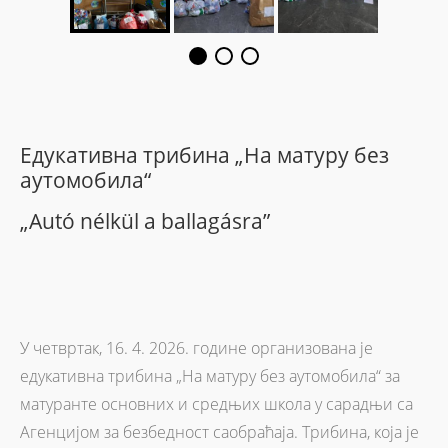
Едукативна трибина „На матуру без
аутомобила“
„Autó nélkül a ballagásra”
У четвртак, 16. 4. 2026. године организована је
едукативна трибина „На матуру без аутомобила“ за
матуранте основних и средњих школа у сарадњи са
Агенцијом за безбедност саобраћаја. Трибина, која је