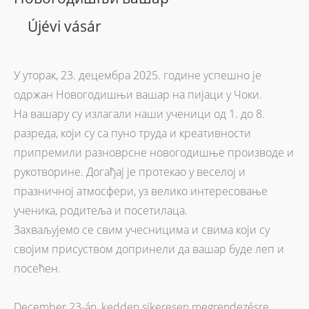
Újévi vásár
У уторак, 23. децембра 2025. године успешно је
одржан Новогодишњи вашар на пијаци у Чоки.
На вашару су излагали наши ученици од 1. до 8.
разреда, који су са пуно труда и креативности
припремили разноврсне новогодишње производе и
рукотворине. Догађај је протекао у веселој и
празничној атмосфери, уз велико интересовање
ученика, родитеља и посетилаца.
Захваљујемо се свим учесницима и свима који су
својим присуством допринели да вашар буде леп и
посећен.
December 23-án, kedden sikeresen megrendezésre