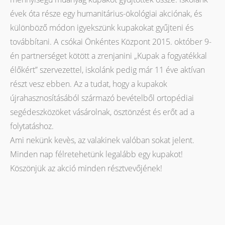
évek óta része egy humanitárius-ökológiai akciónak, és
különböző módon igyekszünk kupakokat gyűjteni és
továbbítani. A csókai Önkéntes Központ 2015. október 9-
én partnerséget kötött a zrenjanini „Kupak a fogyatékkal
élőkért” szervezettel, iskolánk pedig már 11 éve aktívan
részt vesz ebben. Az a tudat, hogy a kupakok
újrahasznosításából származó bevételből ortopédiai
segédeszközöket vásárolnak, ösztönzést és erőt ad a
folytatáshoz.
Ami nekünk kevès, az valakinek valóban sokat jelent.
Minden nap félretehetünk legalább egy kupakot!
Köszönjük az akció minden résztvevőjének!