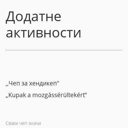
Додатне
активности
,,Чеп за хендикеп"
„Kupak a mozgássérültekért”
Сваки чеп значи