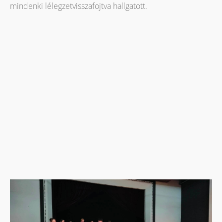
mindenki lélegzetvisszafojtva hallgatott.