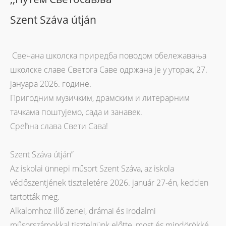
Szent Száva útján
Свечана школска приредба поводом обележавања
школске славе Светога Саве одржана је у уторак, 27.
јануара 2026. године.
Пригодним музичким, драмским и литерарним
тачкама поштујемо, сада и занавек.
Срећна слава Свети Сава!
Szent Száva útján”
Az iskolai ünnepi műsort Szent Száva, az iskola
védőszentjének tiszteletére 2026. január 27-én, kedden
tartották meg.
Alkalomhoz illő zenei, drámai és irodalmi
műsorszámokkal tisztelgünk előtte, most és mindörökké.