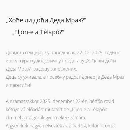
,,Хоће ли доћи Деда Мраз?"
„Eljön-e a Télapó?”
Драмска секција је у понедељак, 22. 12. 2025. године
извела кратку двојезичну представу ,,Хоће ли доћи
Деда Мраз?" за децу запослених.
Деца су уживала, а посебну радост донео је Деда Мраз
и пакетићи!
A drámaszakkör 2025. december 22-én, hétfőn rövid
kétnyelvű előadást mutatott be „Eljön-e a Télapó?”
címmel a dolgozók gyermekei számára.
A gyerekek nagyon élvezték az előadást, külön örömet