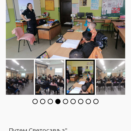
,,Путем Светосавља"