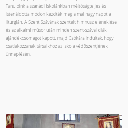
Tanulóink a szanád­i iskolánkban méltóságteljes és
istenáldotta módon kezdték meg a mai nagy napot a
liturgián. A Szent Szávának szentelt himnusz eléneklése
és az alkalmi műsor után minden szent-szávai diák
ajándékcsomagot kapott, majd Csókára indultak, hogy
csatlakozzanak társaikhoz az iskola védőszentjének
ünneplésén.