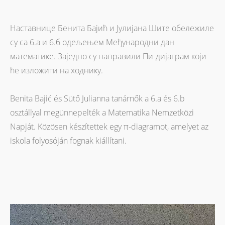
Наставнице Бенита Бајић и Јулијана Шите обележиле
су са 6.а и 6.б одељењем Међународни дан
математике. Заједно су направили Пи-дијаграм који
ће изложити на ходнику.
Benita Bajić és Sütő Julianna tanárnők a 6.a és 6.b
osztállyal megünnepelték a Matematika Nemzetközi
Napját. Közösen készítettek egy π-diagramot, amelyet az
iskola folyosóján fognak kiállítani.