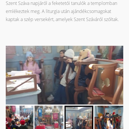
Szent Száva napjáról a feketetói tanulók a templomban
emlékeztek meg. A liturgia után ajándékcsomagokat
kaptak a szép versekért, amelyek Szent Száváról szóltak.