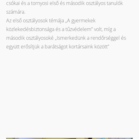
csókai és a tornyosi első és második osztályos tanulók
számára.
Az első osztályosok témája „A gyermekek
közlekedésbiztonsága és a tűzvédelem” volt, míg a
második osztályosoké „Ismerkedünk a rendőrséggel és
együtt erősítjük a barátságot kortársaink között”