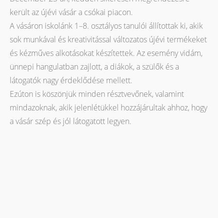
került az újévi vásár a csókai piacon.
A vásáron iskolánk 1–8. osztályos tanulói állítottak ki, akik
sok munkával és kreativitással változatos újévi termékeket
és kézműves alkotásokat készítettek. Az esemény vidám,
ünnepi hangulatban zajlott, a diákok, a szülők és a
látogatók nagy érdeklődése mellett.
Ezúton is köszönjük minden résztvevőnek, valamint
mindazoknak, akik jelenlétükkel hozzájárultak ahhoz, hogy
a vásár szép és jól látogatott legyen.