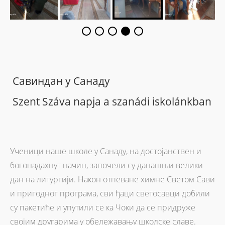
Савиндан у Санаду
Szent Száva napja a szanád­i iskolánkban
Ученици наше школе у Санаду, на достојанствен и
богонадахнут начин, започели су данашњи велики
дан на литургији. Након отпеване химне Светом Сави
и пригодног програма, сви ђаци светосавци добили
су пакетиће и упутили се ка Чоки да се придруже
својим другарима у обележавању школске славе.