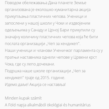
Поводом обележавања Дана планете Земље
организована је еколошко-хуманитарна акција
прикупљања пластичних чепова. Ученици и
запослени у нашој школи у Чоки и издвојеним
одељењима у Санаду и Црној Бари прикупили су
значајну количину пластичних чепова која ће бити
послата организацији ,,Чеп за хендикеп".
Наши ученици и чланови Ученичког парламента су у
пратњи наставника однели чепове у Црвени крст
Чока, где су лепо дочекани.
Подршка наше школе организацији ,,Чеп за
хендикеп" траје од 2015. године.
Идемо даље! Акција се наставља!
Minden kupak számít
A Föld napja alkalmából ökológiai és humanitárius