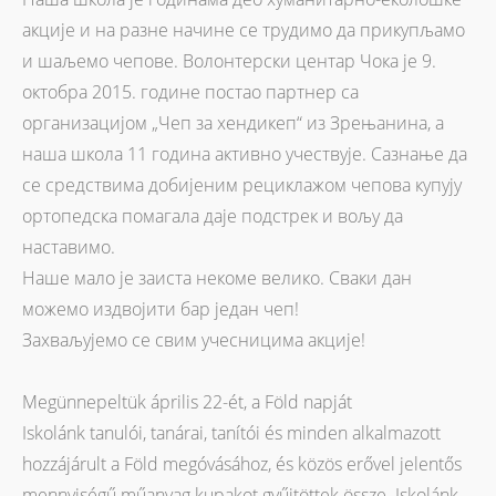
акције и на разне начине се трудимо да прикупљамо
и шаљемо чепове. Волонтерски центар Чока је 9.
октобра 2015. године постао партнер са
организацијом „Чеп за хендикеп“ из Зрењанина, а
наша школа 11 година активно учествује. Сазнање да
се средствима добијеним рециклажом чепова купују
ортопедска помагала даје подстрек и вољу да
наставимо.
Наше мало је заиста некоме велико. Сваки дан
можемо издвојити бар један чеп!
Захваљујемо се свим учесницима акције!
Megünnepeltük április 22-ét, a Föld napját
Iskolánk tanulói, tanárai, tanítói és minden alkalmazott
hozzájárult a Föld megóvásához, és közös erővel jelentős
mennyiségű műanyag kupakot gyűjtöttek össze. Iskolánk