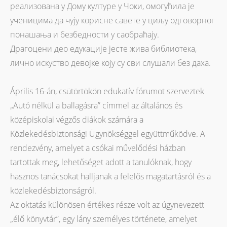
реализована у Дому културе у Чоки, омогућила је
ученицима да чују корисне савете у циљу одговорног
понашања и безбедности у саобраћају.
Драгоцени део едукације јесте жива библиотека,
лично искуство девојке коју су сви слушали без даха.
Április 16-án, csütörtökön edukatív fórumot szerveztek
„Autó nélkül a ballagásra” címmel az általános és
középiskolai végzős diákok számára a
Közlekedésbiztonsági Ügynökséggel együttműködve. A
rendezvény, amelyet a csókai művelődési házban
tartottak meg, lehetőséget adott a tanulóknak, hogy
hasznos tanácsokat halljanak a felelős magatartásról és a
közlekedésbiztonságról.
Az oktatás különösen értékes része volt az úgynevezett
„élő könyvtár”, egy lány személyes története, amelyet