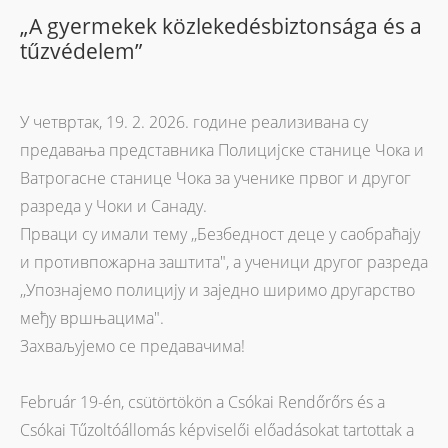
„A gyermekek közlekedésbiztonsága és a
tűzvédelem”
У четвртак, 19. 2. 2026. године реализивана су
предавања представника Полицијске станице Чока и
Ватрогасне станице Чока за ученике првог и другог
разреда у Чоки и Санаду.
Прваци су имали тему ,,Безбедност деце у саобраћају
и противпожарна заштита", а ученици другог разреда
,,Упознајемо полицију и заједно ширимо другарство
међу вршњацима".
Захваљујемо се предавачима!
Február 19-én, csütörtökön a Csókai Rendőrőrs és a
Csókai Tűzoltóállomás képviselői előadásokat tartottak a