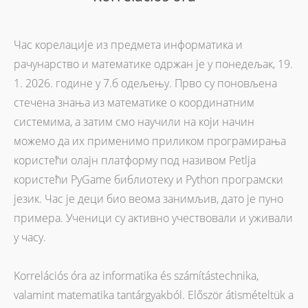
Час корелације из предмета информатика и
рачунарство и математике одржан је у понедељак, 19.
1. 2026. године у 7.б одељењу. Прво су поновљена
стечена знања из математике о координатним
системима, а затим смо научили на који начин
можемо да их применимо приликом програмирања
користећи олајн платформу пoд називом Petlja
користећи PyGame библиотеку и Python програмски
језик. Час је деци био веома занимљив, дато је пуно
примера. Ученици су активно учествовали и уживали
у часу.
Korrelációs óra az informatika és számítástechnika,
valamint matematika tantárgyakból. Először átismételtük a