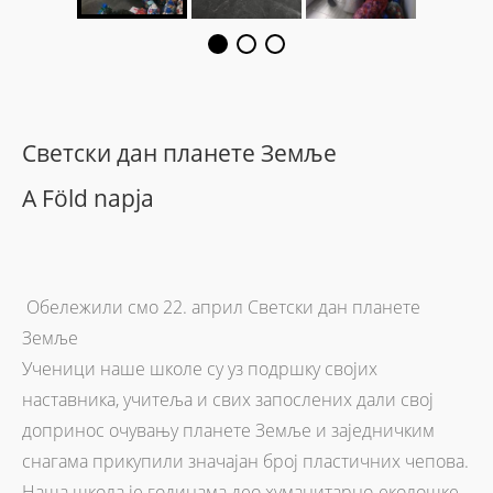
Светски дан планете Земље
A Föld napja
Обележили смо 22. април Светски дан планете
Земље
Ученици наше школе су уз подршку својих
наставника, учитеља и свих запослених дали свој
допринос очувању планете Земље и заједничким
снагама прикупили значајан број пластичних чепова.
Наша школа је годинама део хуманитарно-еколошке