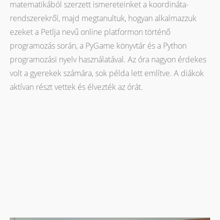
matematikából szerzett ismereteinket a koordináta-
rendszerekről, majd megtanultuk, hogyan alkalmazzuk
ezeket a Petlja nevű online platformon történő
programozás során, a PyGame könyvtár és a Python
programozási nyelv használatával. Az óra nagyon érdekes
volt a gyerekek számára, sok példа lett említve. A diákok
aktívan részt vettek és élvezték az órát.