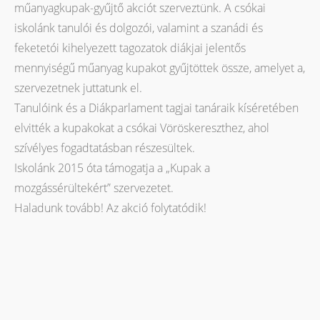
műanyagkupak-gyűjtő akciót szerveztünk. A csókai
iskolánk tanulói és dolgozói, valamint a szanádi és
feketetói kihelyezett tagozatok diákjai jelentős
mennyiségű műanyag kupakot gyűjtöttek össze, amelyet a,
szervezetnek juttatunk el.
Tanulóink és a Diákparlament tagjai tanáraik kíséretében
elvitték a kupakokat a csókai Vöröskereszthez, ahol
szívélyes fogadtatásban részesültek.
Iskolánk 2015 óta támogatja a „Kupak a
mozgássérültekért” szervezetet.
Haladunk tovább! Az akció folytatódik!