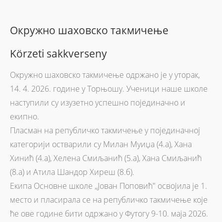
Окружно шаховско такмичење
Körzeti sakkverseny
Окружно шаховско такмичење одржано је у уторак,
14. 4. 2026. године у Торњошу. Ученици наше школе
наступили су изузетно успешно појединачно и
екипно.
Пласман на републичко такмичење у појединачној
категорији остварили су Милан Муиџа (4.а), Хана
Хинић (4.а), Хелена Смиљанић (5.а), Хана Смиљанић
(8.а) и Атила Шандор Хиреш (8.б).
Екипа Основне школе ,,Јован Поповић" освојила је 1.
место и пласирала се на републичко такмичење које
ће ове године бити одржано у Футогу 9-10. маја 2026.