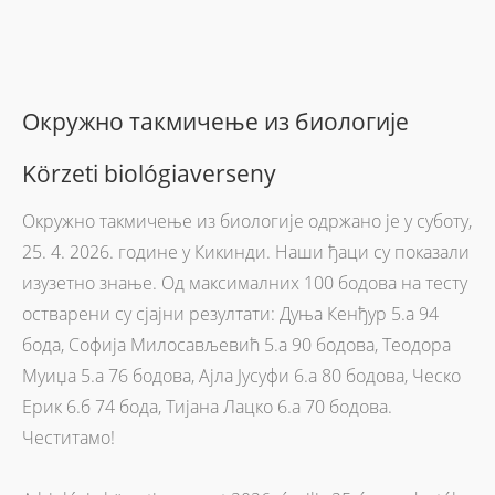
Окружно такмичење из биологије
Körzeti biológiaverseny
Окружно такмичење из биологије одржано је у суботу,
25. 4. 2026. године у Кикинди. Наши ђаци су показали
изузетно знање. Од максималних 100 бодова на тесту
остварени су сјајни резултати: Дуња Кенђур 5.а 94
бода, Софија Милосављевић 5.а 90 бодова, Теодора
Муиџа 5.а 76 бодова, Ајла Јусуфи 6.а 80 бодова, Ческо
Ерик 6.б 74 бода, Тијана Лацко 6.а 70 бодова.
Честитамо!