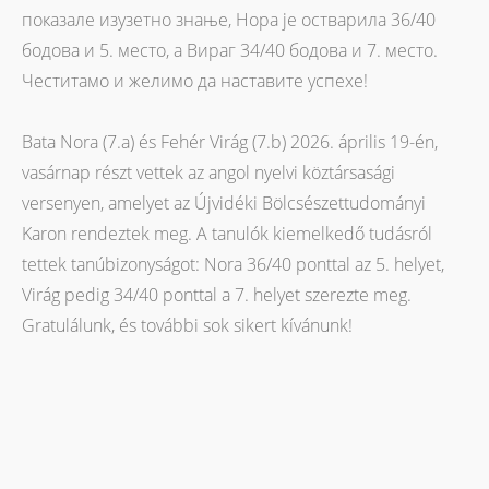
показале изузетно знање, Нора је остварила 36/40
бодова и 5. место, а Вираг 34/40 бодова и 7. место.
Честитамо и желимо да наставите успехе!
Bata Nora (7.a) és Fehér Virág (7.b) 2026. április 19-én,
vasárnap részt vettek az angol nyelvi köztársasági
versenyen, amelyet az Újvidéki Bölcsészettudományi
Karon rendeztek meg. A tanulók kiemelkedő tudásról
tettek tanúbizonyságot: Nora 36/40 ponttal az 5. helyet,
Virág pedig 34/40 ponttal a 7. helyet szerezte meg.
Gratulálunk, és további sok sikert kívánunk!