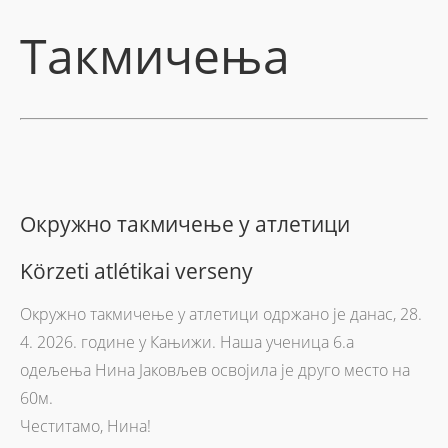
Такмичења
Окружно такмичење у атлетици
Körzeti atlétikai verseny
Окружно такмичење у атлетици одржано је данас, 28.
4. 2026. године у Кањижи. Наша ученица 6.а
одељења Нина Јаковљев освојила је друго место на
60м.
Честитамо, Нина!