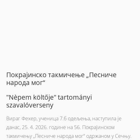
Покрајинско такмичењe „Песниче
народа мог“
"Nèpem költője" tartományi
szavalóverseny
Вираг Фехер, ученица 7.б одељења, наступила је
данас, 25. 4. 2026. године на 56. Покрајинском
такмичењу „Песниче народа мог“ одржаном у Сечњу.