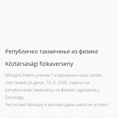
Pепубличко такмичењe из физике
Köztársasági fizikaverseny
Михајло Ракин, ученик 7.а одељења наше школе,
учествовао је данас, 18. 4. 2026. године на
републичком такмичењу из физике одржаном у
Београду.
Честитамо Михајлу и желимо даље школске успехе!