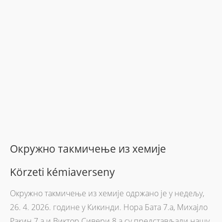
Окружно такмичење из хемије
Körzeti kémiaverseny
Окружно такмичење из хемије одржано је у недељу,
26. 4. 2026. године у Кикинди. Нора Бата 7.а, Михајло
Ракин 7.а и Виктор Сивери 8.a су представљали нашу