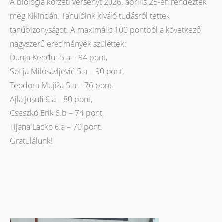
A biológia körzeti versenyt 2026. április 25-én rendezték
meg Kikindán. Tanulóink kiváló tudásról tettek
tanúbizonyságot. A maximális 100 pontból a következő
nagyszerű eredmények születtek:
Dunja Kenđur 5.a – 94 pont,
Sofija Milosavljević 5.a – 90 pont,
Teodora Mujiža 5.a – 76 pont,
Ajla Jusufi 6.a – 80 pont,
Cseszkó Erik 6.b – 74 pont,
Tijana Lacko 6.a – 70 pont.
Gratulálunk!