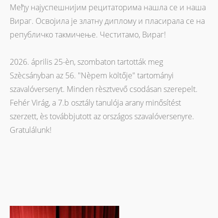
Међу најуспешнијим рецитаторима нашла се и наша
Вираг. Освојила је златну диплому и пласирала се на
републичко такмичење. Честитамо, Вираг!
2026. április 25-èn, szombaton tartották meg
Szècsányban az 56. "Nèpem költője" tartományi
szavalóversenyt. Minden rèsztvevő csodásan szerepelt.
Fehér Virág, a 7.b osztály tanulója arany minősítést
szerzett, ès továbbjutott az országos szavalóversenyre.
Gratulálunk!