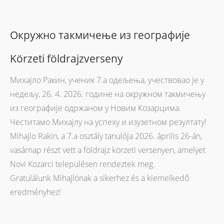
Окружно такмичење из географије
Körzeti földrajzverseny
Михајло Ракин, ученик 7.а одељења, учествовао је у
недељу, 26. 4. 2026. године на окружном такмичењу
из географије одржаном у Новим Козарцима.
Честитамо Михајлу на успеху и изузетном резултату!
Mihajlo Rakin, a 7.a osztály tanulója 2026. április 26-án,
vasárnap részt vett a földrajz körzeti versenyen, amelyet
Novi Kozarci településen rendeztek meg.
Gratulálunk Mihajlónak a sikerhez és a kiemelkedő
eredményhez!