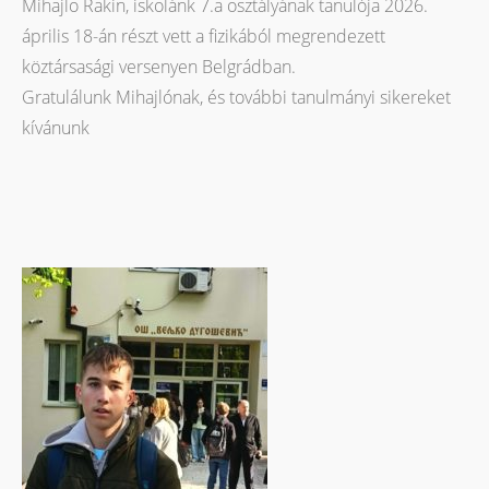
Mihajlo Rakin, iskolánk 7.a osztályának tanulója 2026.
április 18-án részt vett a fizikából megrendezett
köztársasági versenyen Belgrádban.
Gratulálunk Mihajlónak, és további tanulmányi sikereket
kívánunk