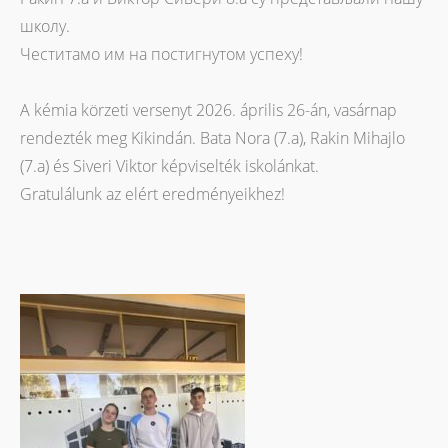
школу.
Честитамо им на постигнутом успеху!
A kémia körzeti versenyt 2026. április 26-án, vasárnap
rendezték meg Kikindán. Bata Nora (7.a), Rakin Mihajlo
(7.a) és Siveri Viktor képviselték iskolánkat.
Gratulálunk az elért eredményeikhez!