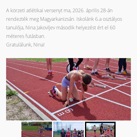
A körzeti atlétikai versenyt ma, 2026. április 28-án
rendezték meg Magyarkanizsán. Iskolánk 6.a osztályos
tanulója, Nina Jakovljev második helyezést ért el 60
méteres futásban.
Gratulálunk, Nina!