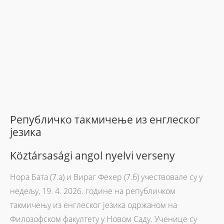
Pепубличко такмичењe из енглеског
језика
Köztársasági angol nyelvi verseny
Нора Бата (7.а) и Вираг Фехер (7.б) учествовале су у
недељу, 19. 4. 2026. године на републичком
такмичењу из енглеског језика одржаном на
Филозофском факултету у Новом Саду. Ученице су