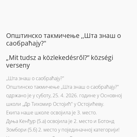
Општинско такмичење ,,Шта знаш о
саобраћају?"
„Mit tudsz a közlekedésről?” községi
verseny
,,Шта знаш о саобраћају?"
Општинско такмичење ,,Шта знаш о саобраћају?"
одржано је у суботу, 25. 4. 2026. године у Основној
школи ,,Др Тихомир Остојић" у Остојићеву.
Екипа наше школе освојила је 3. место.
Дуња Кенђур (5.а) освојила је 2. место и Ботонд
Зомбори (5.б) 2. место у појединачној категорији!