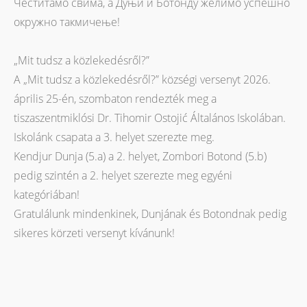
Честитамо свима, а Дуњи и Ботонду желимо успешно
окружно такмичење!
„Mit tudsz a közlekedésről?”
A „Mit tudsz a közlekedésről?” községi versenyt 2026.
április 25-én, szombaton rendezték meg a
tiszaszentmiklósi Dr. Tihomir Ostojić Általános Iskolában.
Iskolánk csapata a 3. helyet szerezte meg.
Kendjur Dunja (5.a) a 2. helyet, Zombori Botond (5.b)
pedig szintén a 2. helyet szerezte meg egyéni
kategóriában!
Gratulálunk mindenkinek, Dunjának és Botondnak pedig
sikeres körzeti versenyt kívánunk!