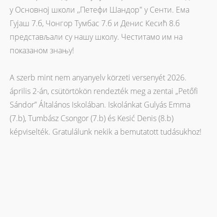
у Основној школи ,,Петефи Шандор" у Сенти. Ема
Гујаш 7.б, Чонгор Тумбас 7.б и Денис Кесић 8.б
представљали су нашу школу. Честитамо им на
показаном знању!
A szerb mint nem anyanyelv körzeti versenyét 2026.
április 2-án, csütörtökön rendezték meg a zentai „Petőfi
Sándor” Általános Iskolában. Iskolánkat Gulyás Emma
(7.b), Tumbász Csongor (7.b) és Kesić Denis (8.b)
képviselték. Gratulálunk nekik a bemutatott tudásukhoz!