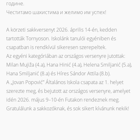
године.
Честитамо шахистима и желимо им успех!
A körzeti sakkversenyt 2026. április 14-én, kedden
tartották Tornyoson. Iskolánk tanulói egyéniben és
csapatban is rendkívül sikeresen szerepeltek.
Az egyéni kategóriában az országos versenyre jutottak:
Milan Mujiža (4.a), Hana Hinić (4.a), Helena Smiljanić (5.a),
Hana Smiljanić (8.a) és Híres Sándor Attila (8.b).
A „Jovan Popović” Általános Iskola csapata az 1. helyet
szerezte meg, és bejutott az országos versenyre, amelyet
idén 2026. május 9–10-én Futakon rendeznek meg.
Gratulálunk a sakkozóknak, és sok sikert kívánunk nekik!